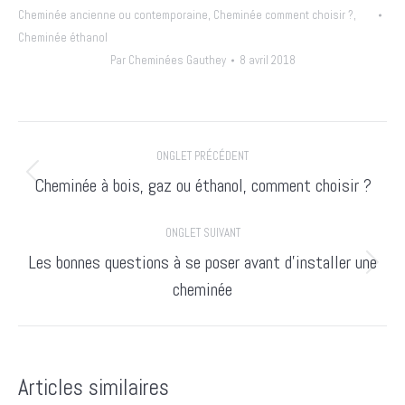
Cheminée ancienne ou contemporaine
,
Cheminée comment choisir ?
,
Cheminée éthanol
Par
Cheminées Gauthey
8 avril 2018
Navigation
ONGLET PRÉCÉDENT
de
Onglet
Cheminée à bois, gaz ou éthanol, comment choisir ?
précédent
commentaire
ONGLET SUIVANT
Les bonnes questions à se poser avant d’installer une
Onglet
cheminée
suivant
Articles similaires