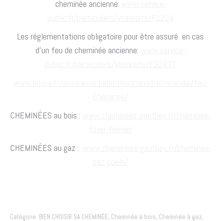
cheminée ancienne:
www.service-
public.fr/particuliers/vosdroits/F1224
Les réglementations obligatoire pour être assuré en cas
d’un feu de cheminée ancienne:
www.service-
public.fr/particuliers/vosdroits/F32437
www.lelynx.fr/assurance-habitation/sinistre/incendie/feu-
cheminee/
CHEMINÉES au bois :
www.cheminees-gauthey.fr/cheminee-
foyer-ferme/
CHEMINÉES au gaz :
www.cheminees-gauthey.fr/cheminee-
gaz-poele/
Catégorie
BIEN CHOISIR SA CHEMINÉE
,
Cheminée à bois
,
Cheminée à gaz
,