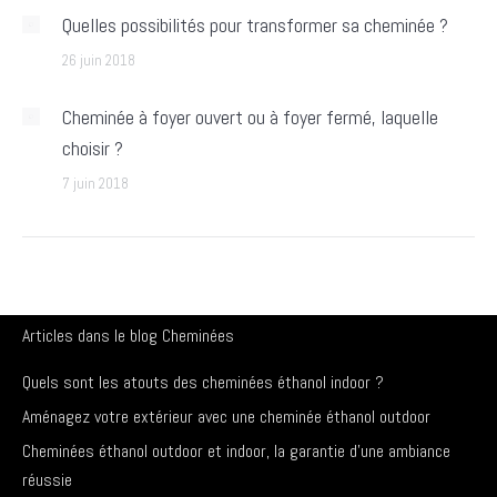
Quelles possibilités pour transformer sa cheminée ?
26 juin 2018
Cheminée à foyer ouvert ou à foyer fermé, laquelle
choisir ?
7 juin 2018
Articles dans le blog Cheminées
Quels sont les atouts des cheminées éthanol indoor ?
Aménagez votre extérieur avec une cheminée éthanol outdoor
Cheminées éthanol outdoor et indoor, la garantie d’une ambiance
réussie