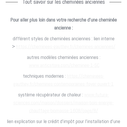
Tout savoir sur les cheminées anciennes
Pour aller plus loin dans votre recherche d’une cheminée
ancienne :
différent styles de cheminées anciennes : lien interne
>
https://cheminees-gauthey.fr/chemines-anciennes/
autres modèles cheminées anciennes :
www.anticstore.com/cheminee-1-SC
techniques modernes :
https://cheminees-
gauthey.fr/chemines-contemporaines-foyer-ouvert-1
système récupérateur de chaleur :
www.futura-
sciences.com/maison/dossiers/maison-bois-energie-
chauffage-biomasse-1608/page/8/
lien explication sur le crédit d’impôt pour l’installation d’une